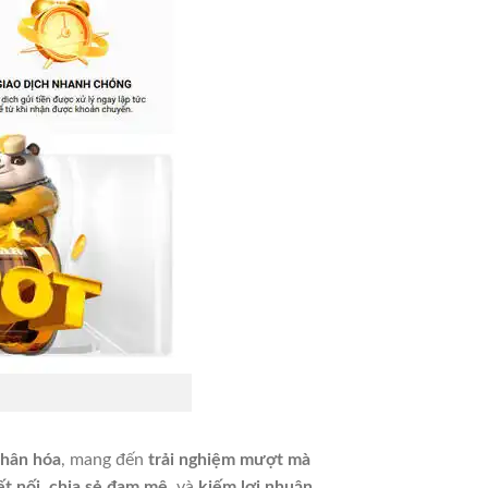
nhân hóa
, mang đến
trải nghiệm mượt mà
ết nối
,
chia sẻ đam mê
, và
kiếm lợi nhuận