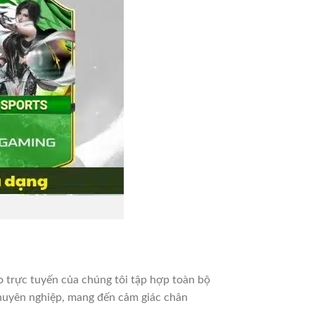
 trực tuyến của chúng tôi tập hợp toàn bộ
 chuyên nghiệp, mang đến cảm giác chân