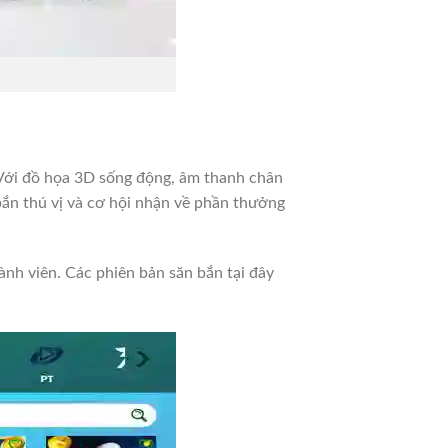
. Với đồ họa 3D sống động, âm thanh chân
bắn thú vị và cơ hội nhận về phần thưởng
ành viên. Các phiên bản săn bắn tại đây