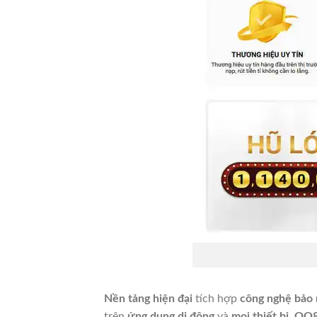
Nền tảng hiện đại
tích hợp
công nghệ bảo 
trên
ứng dụng di động
và
mọi thiết bị
.
QQ