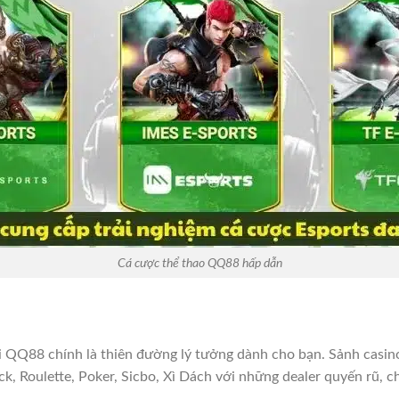
Cá cược thể thao QQ88 hấp dẫn
 QQ88 chính là thiên đường lý tưởng dành cho bạn. Sảnh casino
ack, Roulette, Poker, Sicbo, Xì Dách với những dealer quyến rũ,