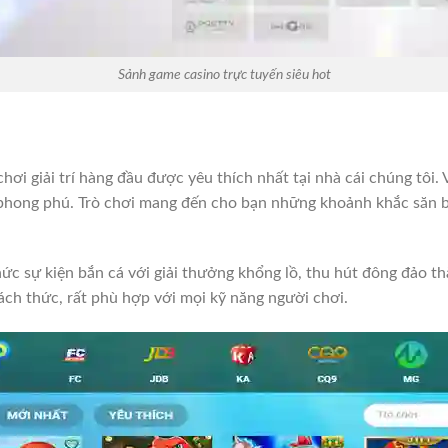
Sảnh game casino trực tuyến siêu hot
hơi giải trí hàng đầu được yêu thích nhất tại nhà cái chúng tôi
í phong phú. Trò chơi mang đến cho bạn những khoảnh khắc săn 
c sự kiện bắn cá với giải thưởng khổng lồ, thu hút đông đảo th
ách thức, rất phù hợp với mọi kỹ năng người chơi.