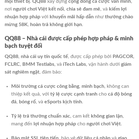
mọi thiết bị
.
QQ88
xây dựng
cộng đồng cá cược văn minh
,
nơi
người chơi Việt
kết nối
,
chia sẻ đam mê
, và
kiếm lợi
nhuận hợp pháp
với
khuyến mãi hấp dẫn
như
thưởng chào
mừng 58K
,
hoàn trả không giới hạn
.
QQ88 – Nhà cái được cấp phép hợp pháp & minh
bạch tuyệt đối
QQ88
,
nhà cái uy tín quốc tế
, được cấp phép bởi
PAGCOR
,
FCLRC
,
BMM Testlabs
, và
iTech Labs
, vận hành dưới
giám
sát nghiêm ngặt
, đảm bảo:
Môi trường cá cược công bằng
,
minh bạch
, không can
thiệp kết quả, với
tỷ lệ cược cạnh tranh
cho
cá độ bóng
đá
,
bóng rổ
, và
eSports kịch tính
.
Tỷ lệ trả thưởng chuẩn xác
, cam kết
không gian lận
,
mang đến
lợi nhuận hợp pháp
cho
người chơi Việt
.
Bảo mật SSL tiên tiến
, bảo vệ
dữ liệu cá nhân
và
giao