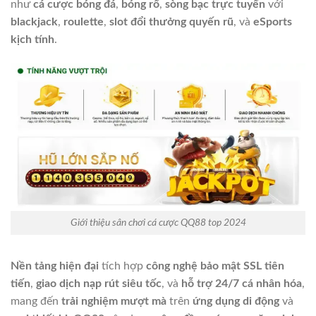
như
cá cược bóng đá
,
bóng rổ
,
sòng bạc trực tuyến
với
blackjack
,
roulette
,
slot đổi thưởng quyến rũ
, và
eSports
kịch tính
.
Giới thiệu sân chơi cá cược QQ88 top 2024
Nền tảng hiện đại
tích hợp
công nghệ bảo mật SSL tiên
tiến
,
giao dịch nạp rút siêu tốc
, và
hỗ trợ 24/7 cá nhân hóa
,
mang đến
trải nghiệm mượt mà
trên
ứng dụng di động
và