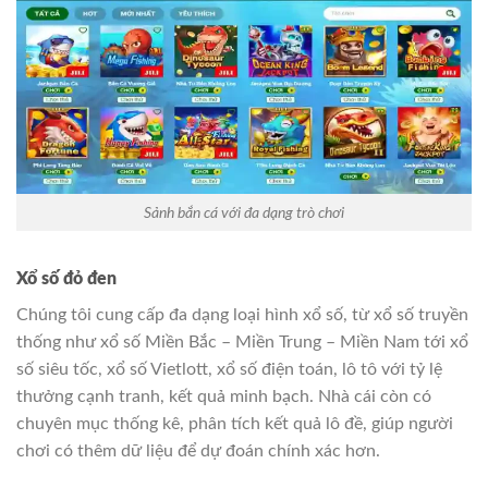
Sảnh bắn cá với đa dạng trò chơi
Xổ số đỏ đen
Chúng tôi cung cấp đa dạng loại hình xổ số, từ xổ số truyền
thống như xổ số Miền Bắc – Miền Trung – Miền Nam tới xổ
số siêu tốc, xổ số Vietlott, xổ số điện toán, lô tô với tỷ lệ
thưởng cạnh tranh, kết quả minh bạch. Nhà cái còn có
chuyên mục thống kê, phân tích kết quả lô đề, giúp người
chơi có thêm dữ liệu để dự đoán chính xác hơn.