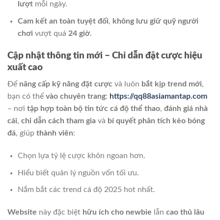
lượt
mỗi ngày.
Cam kết an toàn tuyệt đối
,
không lưu giữ quỹ người
chơi
vượt quá
24 giờ
.
Cập nhật thông tin mới – Chỉ dẫn đặt cược hiệu
xuất cao
Để
nâng cấp kỹ năng đặt cược
và luôn
bắt kịp trend mới
,
bạn có thể
vào chuyên trang
:
https://qq88asiamantap.com
– nơi
tập hợp toàn bộ tin tức cá độ thể thao
,
đánh giá nhà
cái
,
chỉ dẫn cách tham gia
và
bí quyết phân tích kèo bóng
đá
, giúp
thành viên
:
Chọn lựa tỷ lệ cược khôn ngoan hơn.
Hiểu biết quản lý nguồn vốn tối ưu.
Nắm bắt các trend cá độ 2025 hot nhất.
Website
này đặc biệt
hữu ích cho newbie
lẫn
cao thủ lâu