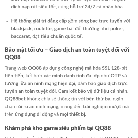
dịch nạp rút siêu tốc
, cùng
hỗ trợ 24/7 cá nhân hóa
.
Hệ thống giải trí đẳng cấp
gồm
sòng bạc trực tuyến
với
blackjack
,
roulette
,
game bài đổi thưởng
như
poker
,
baccarat
, đạt
tiêu chuẩn quốc tế
.
Bảo mật tối ưu – Giao dịch an toàn tuyệt đối với
QQ88
Trang web
QQ88
áp dụng
công nghệ mã hóa SSL 128-bit
tiên tiến
, kết hợp
xác minh danh tính đa lớp
như
OTP
và
tường lửa an ninh mạng hiện đại
, đảm bảo
giao dịch trực
tuyến an toàn tuyệt đối
.
Cam kết bảo vệ dữ liệu cá nhân
,
QQ88bet
không chia sẻ thông tin với
bên thứ ba
, ngăn
chặn
rủi ro an ninh mạng
, mang đến
trải nghiệm mượt mà
trên
ứng dụng di động
và
mọi thiết bị
.
Khám phá kho game siêu phẩm tại QQ88