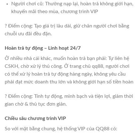
Người chơi cũ: Thưởng nạp lại, hoàn trả không giới hạn,
khuyến mãi theo mùa, chương trình VIP
? Điểm cộng: Tạo giá trị lâu dài, giữ chân người chơi bằng
chuỗi ưu đãi đều đặn.
Hoàn trả tự động – Linh hoạt 24/7
Ở nhiều nhà cái khác, muốn hoàn trả bạn phải: Tự liên hệ
CSKH, chờ xử lý thủ công. Ở trang chủ qq88, người chơi
có thể xử lý hoàn trả tự động hàng ngày, không yêu cầu
phải đạt mức doanh thu lớn và không giới hạn số tiền hoàn
? Điểm cộng: Tính tự động, minh bạch và tiện lợi, giảm thời
gian chờ & thủ tục đơn giản.
Chiều sâu chương trình VIP
So với mặt bằng chung, hệ thống VIP của QQ88 có: