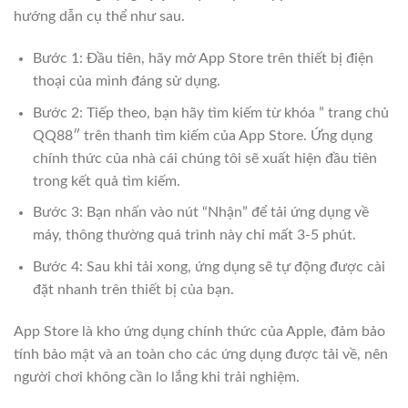
hướng dẫn cụ thể như sau.
Bước 1: Đầu tiên, hãy mở App Store trên thiết bị điện
thoại của mình đáng sử dụng.
Bước 2: Tiếp theo, bạn hãy tìm kiếm từ khóa ” trang chủ
QQ88″ trên thanh tìm kiếm của App Store. Ứng dụng
chính thức của nhà cái chúng tôi sẽ xuất hiện đầu tiên
trong kết quả tìm kiếm.
Bước 3: Bạn nhấn vào nút “Nhận” để tải ứng dụng về
máy, thông thường quá trình này chỉ mất 3-5 phút.
Bước 4: Sau khi tải xong, ứng dụng sẽ tự động được cài
đặt nhanh trên thiết bị của bạn.
App Store là kho ứng dụng chính thức của Apple, đảm bảo
tính bảo mật và an toàn cho các ứng dụng được tải về, nên
người chơi không cần lo lắng khi trải nghiệm.