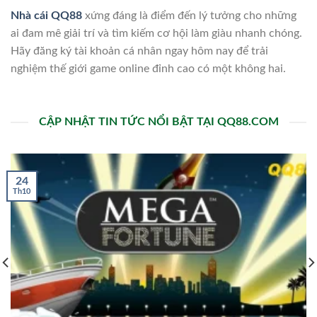
Nhà cái QQ88
xứng đáng là điểm đến lý tưởng cho những
ai đam mê giải trí và tìm kiếm cơ hội làm giàu nhanh chóng.
Hãy đăng ký tài khoản cá nhân ngay hôm nay để trải
nghiệm thế giới game online đỉnh cao có một không hai.
CẬP NHẬT TIN TỨC NỔI BẬT TẠI QQ88.COM
24
Th10