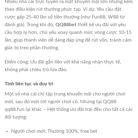
Nhiều nhà cái trực tuyến ra mắt khuyến mãi lớn nhưng kèm
theo điều kiện rút thưởng phức tạp. Ví dụ: Yêu cầu đặt
cược gấp 25-40 lần số tiền thưởng (như Fun88, W88 từ
đánh giá). Trong khi đó,
QQ88bet
thiết kế ưu đãi với yêu
cầu hợp lý hơn, chủ yếu xoay quanh mức vòng cược 10-15
lần, giúp thành viên dễ dàng đáp ứng để rút vốn, tránh cảm
giác bị treo phần thưởng.
Điểm cộng: Ưu đãi gắn liền với khả năng nhận thực tế,
không phải chiêu trò lừa đảo.
Tính liên tục và duy trì
Một số nhà cái chỉ tập trung khuyến mãi cho người chơi
mới, sau đó mới tới người chơi cũ. Nhưng tại QQ88
qq88.fun lại khác – Hệt thống ưu đãi trải đều cho tất cả các
đối tượng:
Người chơi mới: Thưởng 100%, free bet