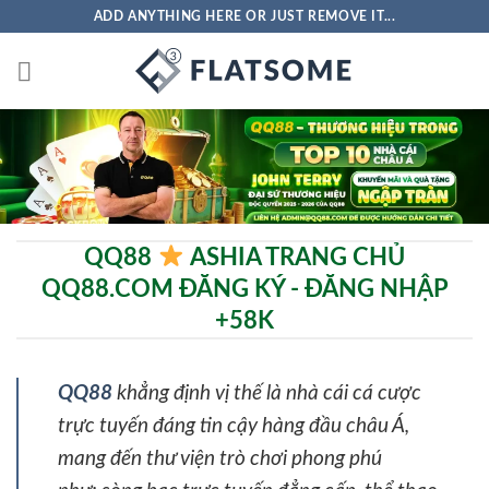
Bỏ
ADD ANYTHING HERE OR JUST REMOVE IT...
qua
nội
dung
QQ88
ASHIA TRANG CHỦ
QQ88.COM ĐĂNG KÝ - ĐĂNG NHẬP
+58K
QQ88
khẳng định vị thế là nhà cái cá cược
trực tuyến đáng tin cậy hàng đầu châu Á,
mang đến thư viện trò chơi phong phú