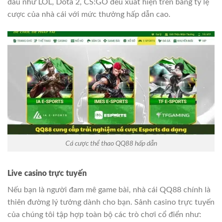
đầu như LOL, Dota 2, CS:GO đều xuất hiện trên bảng tỷ lệ
cược của nhà cái với mức thưởng hấp dẫn cao.
Cá cược thể thao QQ88 hấp dẫn
Live casino trực tuyến
Nếu bạn là người đam mê game bài, nhà cái QQ88 chính là
thiên đường lý tưởng dành cho bạn. Sảnh casino trực tuyến
của chúng tôi tập hợp toàn bộ các trò chơi cổ điển như: