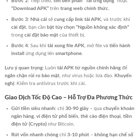
Bước 2
: Tiếp theo,
tìm đến phần “Tải ứng dụng”
hoặc
“Download APK”
trên
trang web chính thức
.
Bước 3
:
Nhà cái
sẽ
cung cấp link tải APK
, và trước khi
cài đặt
, bạn cần
bật tùy chọn “Nguồn không xác định”
trong
cài đặt bảo mật
của thiết bị.
Bước 4
: Sau khi
tải xong file APK
, mở file và
tiến hành
install
ứng dụng lên
smartphone
.
Lưu ý quan trọng
: Luôn
tải APK từ nguồn chính hãng
để
ngăn chặn rủi ro bảo mật
, như virus hoặc lừa đảo.
Khuyến
nghị
: Kiểm tra antivirus trước khi cài.
Giao Dịch Tốc Độ Cao – Hỗ Trợ Đa Phương Thức
Gửi tiền siêu nhanh
: chỉ
30-90 giây
– qua
chuyển khoản
ngân hàng
,
ví điện tử phổ biến
,
thẻ cào điện thoại
,
tiền
điện tử (Crypto)
như Bitcoin.
Rút vốn nhanh chóng
chỉ
3-10 phút
–
không hạn chế số