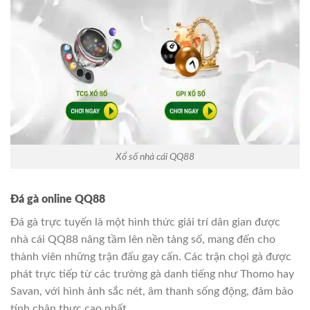
Xổ số nhà cái QQ88
Đá gà online QQ88
Đá gà trực tuyến là một hình thức giải trí dân gian được
nhà cái QQ88 nâng tầm lên nền tảng số, mang đến cho
thành viên những trận đấu gay cấn. Các trận chọi gà được
phát trực tiếp từ các trường gà danh tiếng như Thomo hay
Savan, với hình ảnh sắc nét, âm thanh sống động, đảm bảo
tính chân thực cao nhất.