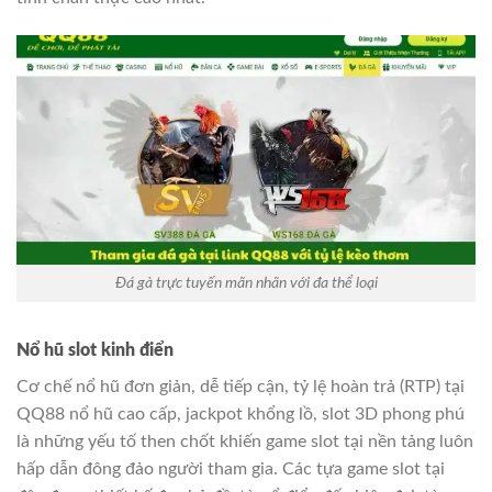
Đá gà trực tuyến mãn nhãn với đa thể loại
Nổ hũ slot kinh điển
Cơ chế nổ hũ đơn giản, dễ tiếp cận, tỷ lệ hoàn trả (RTP) tại
QQ88 nổ hũ cao cấp, jackpot khổng lồ, slot 3D phong phú
là những yếu tố then chốt khiến game slot tại nền tảng luôn
hấp dẫn đông đảo người tham gia. Các tựa game slot tại