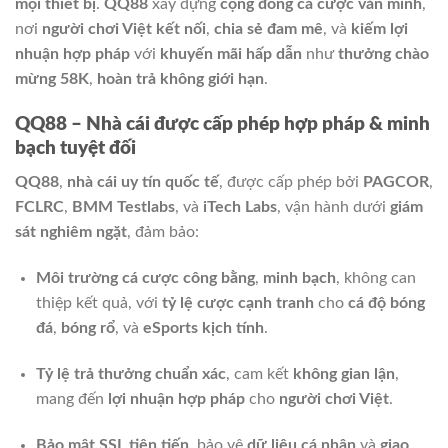
mọi thiết bị
.
QQ88
xây dựng
cộng đồng cá cược văn minh
,
nơi
người chơi Việt
kết nối
,
chia sẻ đam mê
, và
kiếm lợi
nhuận hợp pháp
với
khuyến mãi hấp dẫn
như
thưởng chào
mừng 58K
,
hoàn trả không giới hạn
.
QQ88 – Nhà cái được cấp phép hợp pháp & minh
bạch tuyệt đối
QQ88
,
nhà cái uy tín quốc tế
, được cấp phép bởi
PAGCOR
,
FCLRC
,
BMM Testlabs
, và
iTech Labs
, vận hành dưới
giám
sát nghiêm ngặt
, đảm bảo:
Môi trường cá cược công bằng
,
minh bạch
, không can
thiệp kết quả, với
tỷ lệ cược cạnh tranh
cho
cá độ bóng
đá
,
bóng rổ
, và
eSports kịch tính
.
Tỷ lệ trả thưởng chuẩn xác
, cam kết
không gian lận
,
mang đến
lợi nhuận hợp pháp
cho
người chơi Việt
.
Bảo mật SSL tiên tiến
, bảo vệ
dữ liệu cá nhân
và
giao