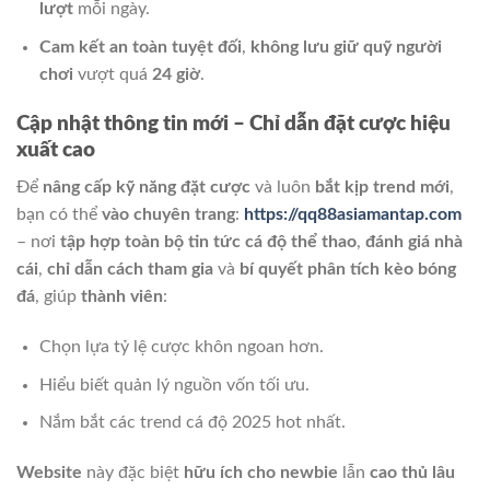
lượt
mỗi ngày.
Cam kết an toàn tuyệt đối
,
không lưu giữ quỹ người
chơi
vượt quá
24 giờ
.
Cập nhật thông tin mới – Chỉ dẫn đặt cược hiệu
xuất cao
Để
nâng cấp kỹ năng đặt cược
và luôn
bắt kịp trend mới
,
bạn có thể
vào chuyên trang
:
https://qq88asiamantap.com
– nơi
tập hợp toàn bộ tin tức cá độ thể thao
,
đánh giá nhà
cái
,
chỉ dẫn cách tham gia
và
bí quyết phân tích kèo bóng
đá
, giúp
thành viên
:
Chọn lựa tỷ lệ cược khôn ngoan hơn.
Hiểu biết quản lý nguồn vốn tối ưu.
Nắm bắt các trend cá độ 2025 hot nhất.
Website
này đặc biệt
hữu ích cho newbie
lẫn
cao thủ lâu