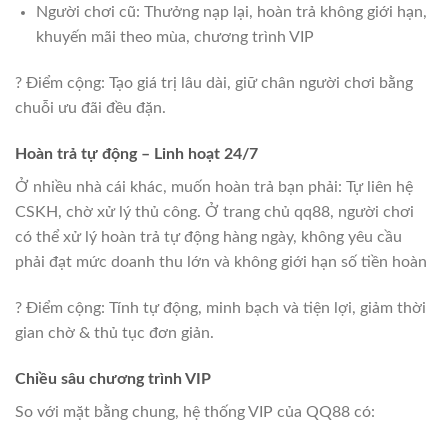
Người chơi cũ: Thưởng nạp lại, hoàn trả không giới hạn,
khuyến mãi theo mùa, chương trình VIP
? Điểm cộng: Tạo giá trị lâu dài, giữ chân người chơi bằng
chuỗi ưu đãi đều đặn.
Hoàn trả tự động – Linh hoạt 24/7
Ở nhiều nhà cái khác, muốn hoàn trả bạn phải: Tự liên hệ
CSKH, chờ xử lý thủ công. Ở trang chủ qq88, người chơi
có thể xử lý hoàn trả tự động hàng ngày, không yêu cầu
phải đạt mức doanh thu lớn và không giới hạn số tiền hoàn
? Điểm cộng: Tính tự động, minh bạch và tiện lợi, giảm thời
gian chờ & thủ tục đơn giản.
Chiều sâu chương trình VIP
So với mặt bằng chung, hệ thống VIP của QQ88 có: