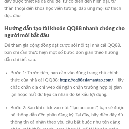
đây được thiết kế đa chủ đề, từ cổ điển đến hiện đại, từ
thần thoại đến khoa học viễn tưởng, đáp ứng mọi sở thích
độc đáo.
Hướng dẫn tạo tài khoản QQ88 nhanh chóng cho
người mới bắt đầu
Để tham gia cộng đồng đặt cược sôi nổi tại nhà cái QQ88,
bạn chỉ cần thực hiện một số bước đơn giản theo hướng
dẫn chi tiết sau.
Bước 1: Trước tiên, bạn cần vào đúng trang chủ chính
thức của nhà cái QQ88
Hãy
:
https://qq88asiamantap.com/
.
chắc chắn địa chỉ web để ngăn chặn trường hợp bị gian
lận hoặc mất dữ liệu cá nhân do kẻ xấu lợi dụng.
Bước 2: Sau khi click vào nút “Tạo account”, bạn sẽ được
hệ thống dẫn đến phần đăng ký. Tại đây, hãy điền đầy đủ
thông tin cá nhân theo yêu cầu bắt buộc như tên đăng