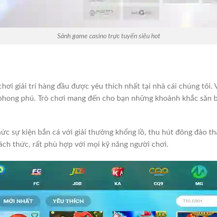
Sảnh game casino trực tuyến siêu hot
hơi giải trí hàng đầu được yêu thích nhất tại nhà cái chúng tôi
í phong phú. Trò chơi mang đến cho bạn những khoảnh khắc săn 
c sự kiện bắn cá với giải thưởng khổng lồ, thu hút đông đảo th
ách thức, rất phù hợp với mọi kỹ năng người chơi.