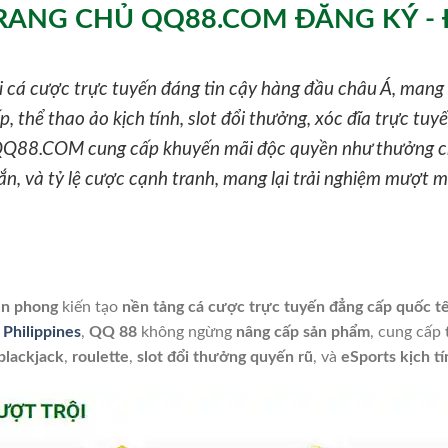
RANG CHỦ QQ88.COM ĐĂNG KÝ -
ái cá cược trực tuyến đáng tin cậy hàng đầu châu Á, mang
, thể thao ảo kịch tính, slot đổi thưởng, xóc đĩa trực tuy
QQ88.COM cung cấp khuyến mãi độc quyền như thưởng chà
n, và tỷ lệ cược cạnh tranh, mang lại trải nghiệm mượt m
ên phong
kiến tạo
nền tảng cá cược trực tuyến đẳng cấp quốc t
i
Philippines
,
QQ 88
không ngừng
nâng cấp sản phẩm
, cung cấp
blackjack
,
roulette
,
slot đổi thưởng quyến rũ
, và
eSports kịch tí