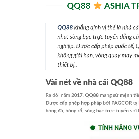
QQ88
ASHIA T
QQ88
khẳng định vị thế là nhà c
như: sòng bạc trực tuyến đẳng cấp
nghiệp. Được cấp phép quốc tế, 
không giới hạn, vòng quay may mắ
thiết bị..
Vài nét về nhà cái QQ88
Ra đời năm
2017
,
QQ88
mang
sứ mệnh ti
Được cấp phép hợp pháp
bởi
PAGCOR
tạ
bóng đá
,
bóng rổ
,
sòng bạc trực tuyến
với