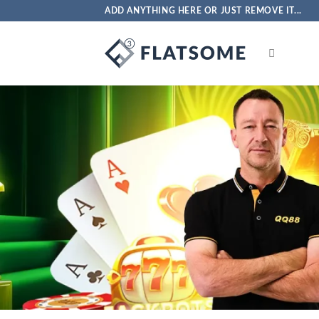
Bỏ
ADD ANYTHING HERE OR JUST REMOVE IT...
qua
nội
dung