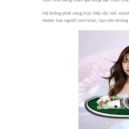
thực như đang tham gia sòng bạc thực thụ
Hệ thống phát sóng trực tiếp sắc nét, mượt
dealer hay người chơi khác, tạo nên không 