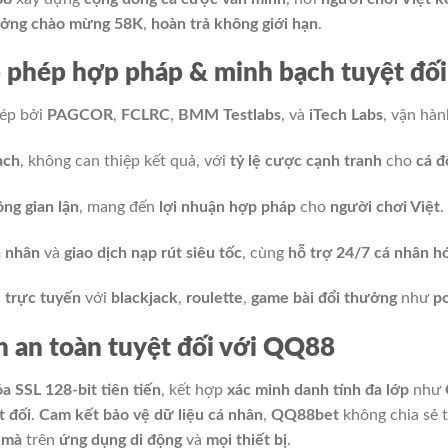
ởng chào mừng 58K
,
hoàn trả không giới hạn
.
 phép hợp pháp & minh bạch tuyệt đối
hép bởi
PAGCOR
,
FCLRC
,
BMM Testlabs
, và
iTech Labs
, vận hà
ạch
, không can thiệp kết quả, với
tỷ lệ cược cạnh tranh
cho
cá đ
ng gian lận
, mang đến
lợi nhuận hợp pháp
cho
người chơi Việt
.
á nhân
và
giao dịch nạp rút siêu tốc
, cùng
hỗ trợ 24/7 cá nhân h
 trực tuyến
với
blackjack
,
roulette
,
game bài đổi thưởng
như
p
h an toàn tuyệt đối với QQ88
a SSL 128-bit tiên tiến
, kết hợp
xác minh danh tính đa lớp
như
t đối
.
Cam kết bảo vệ dữ liệu cá nhân
,
QQ88bet
không chia sẻ 
 mà
trên
ứng dụng di động
và
mọi thiết bị
.