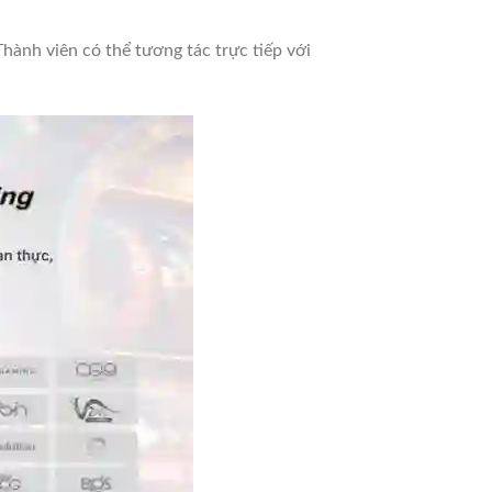
hành viên có thể tương tác trực tiếp với